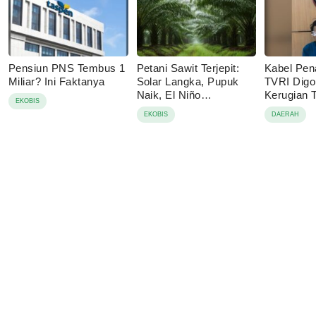
Pensiun PNS Tembus 1
Petani Sawit Terjepit:
Kabel Pen
Miliar? Ini Faktanya
Solar Langka, Pupuk
TVRI Digo
Naik, El Niño
Kerugian
EKOBIS
Mengancam
Juta
EKOBIS
DAERAH