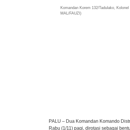
Komandan Korem 132/Tadulako, Kolonel
MAL/FAUZI)
PALU – Dua Komandan Komando Distrik 
Rabu (1/11) pagi, dirotasi sebagai bentu