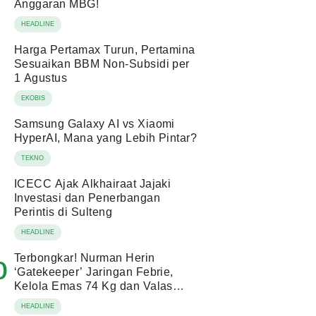
Anggaran MBG!
HEADLINE
Harga Pertamax Turun, Pertamina
Sesuaikan BBM Non-Subsidi per
1 Agustus
EKOBIS
Samsung Galaxy AI vs Xiaomi
HyperAI, Mana yang Lebih Pintar?
TEKNO
ICECC Ajak Alkhairaat Jajaki
Investasi dan Penerbangan
Perintis di Sulteng
HEADLINE
Terbongkar! Nurman Herin
0
‘Gatekeeper’ Jaringan Febrie,
Kelola Emas 74 Kg dan Valas
Ratusan Miliar!
HEADLINE