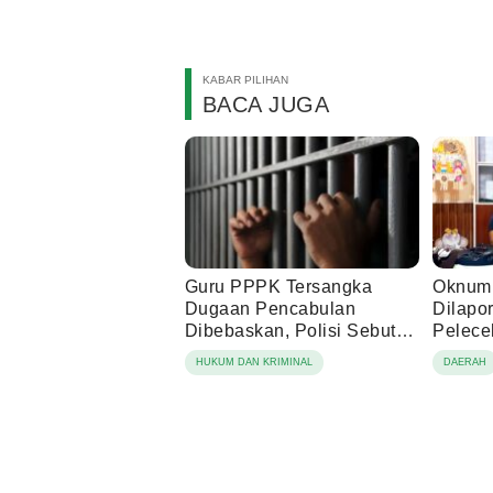
KABAR PILIHAN
BACA JUGA
Guru PPPK Tersangka
Oknum 
Dugaan Pencabulan
Dilapo
Dibebaskan, Polisi Sebut
Pelece
Laporan Dicabut Keluarga
HUKUM DAN KRIMINAL
DAERAH
Korban