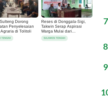
7
ulteng Dorong
Reses di Donggala-Sigi,
atan Penyelesaian
Takwin Serap Aspirasi
 Agraria di Tolitoli
Warga Mulai dari
Infrastruktur hingga
I TENGAH
SULAWESI TENGAH
Kesehatan
8
9
1