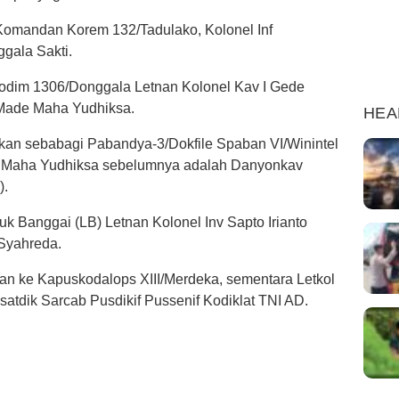
h Komandan Korem 132/Tadulako, Kolonel Inf
gala Sakti.
odim 1306/Donggala Letnan Kolonel Kav I Gede
 Made Maha Yudhiksa.
HEA
skan sebabagi Pabandya-3/Dokfile Spaban VI/Winintel
e Maha Yudhiksa sebelumnya adalah Danyonkav
).
Banggai (LB) Letnan Kolonel Inv Sapto Irianto
 Syahreda.
skan ke Kapuskodalops XIII/Merdeka, sementara Letkol
tdik Sarcab Pusdikif Pussenif Kodiklat TNI AD.