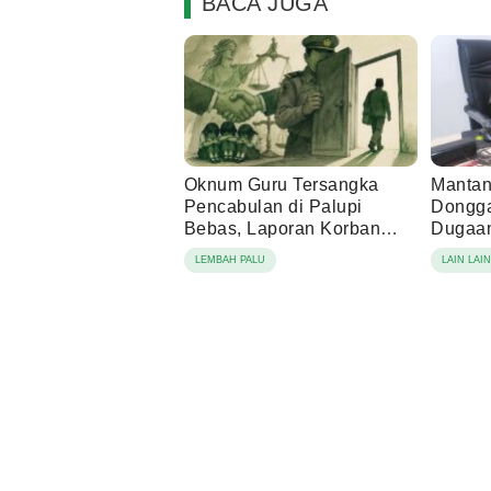
BACA JUGA
Oknum Guru Tersangka
Mantan
Pencabulan di Palupi
Dongga
Bebas, Laporan Korban
Dugaan
Berujung Damai
Tamba
LEMBAH PALU
LAIN LAI