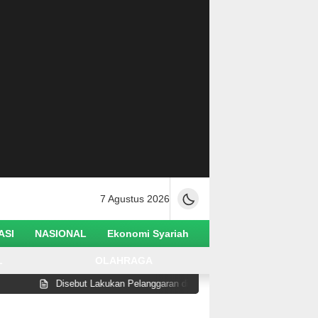
7 Agustus 2026
ASI
NASIONAL
Ekonomi Syariah
L
OLAHRAGA
Disebut Lakukan Pelanggaran di Pantai Watusampu, Wabup Abdul Sahid Tega