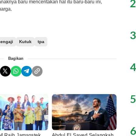
2
aknya baru menceritakan hal itu baru-baru ini,
uarga.
3
engaji
Kutuk
tpa
Bagikan
4
5
6
 Raih Jamsostek
Abdul El Sayed Selangkah