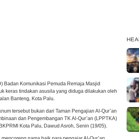
HEA
) Badan Komunikasi Pemuda Remaja Masjid
 keras tindakan asusila yang diduga dilakukan oleh
alan Banteng, Kota Palu.
knum tersebut bukan dari Taman Pengajian Al-Qur’an
mbinaan dan Pengembangan TK Al-Qur’an (LPPTKA)
BKPRMI Kota Palu, Dawud Asroh, Senin (19/05).
ng mencoreng nama baik para pengajar Al-Qur’an,