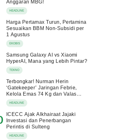
Anggaran MBG!
HEADLINE
Harga Pertamax Turun, Pertamina
Sesuaikan BBM Non-Subsidi per
1 Agustus
EKOBIS
Samsung Galaxy AI vs Xiaomi
HyperAI, Mana yang Lebih Pintar?
TEKNO
Terbongkar! Nurman Herin
‘Gatekeeper’ Jaringan Febrie,
Kelola Emas 74 Kg dan Valas
Ratusan Miliar!
HEADLINE
ICECC Ajak Alkhairaat Jajaki
0
Investasi dan Penerbangan
Perintis di Sulteng
HEADLINE