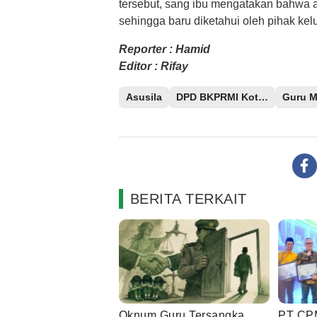
tersebut, sang ibu mengatakan bahwa an
sehingga baru diketahui oleh pihak kel
Reporter : Hamid
Editor : Rifay
Asusila
DPD BKPRMI Kota Palu
Guru M
BERITA TERKAIT
Oknum Guru Tersangka
PT CPM