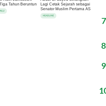
Tiga Tahun Beruntun
Lagi Cetak Sejarah sebagai
Senator Muslim Pertama AS
PALU
HEADLINE
7
8
9
1