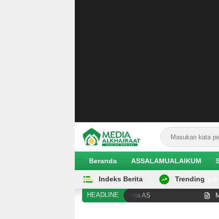
Beranda
ASSALAMUALAIKUM
Indeks Berita
Trending
EKOBIS
Polit
HEADLINE
ah sebagai Senator Muslim Pertama AS
Mayat Perempua