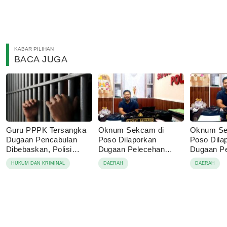
KABAR PILIHAN
BACA JUGA
Guru PPPK Tersangka
Oknum Sekcam di
Oknum Se
Dugaan Pencabulan
Poso Dilaporkan
Poso Dila
Dibebaskan, Polisi
Dugaan Pelecehan
Dugaan P
Sebut Laporan Dicabut
Anak
terhadap 
HUKUM DAN KRIMINAL
DAERAH
DAERAH
Keluarga Korban
Bawah Um