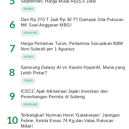
5
September, Harga Mulai Rp15,5 Juta!
EKOBIS
Dari Rp 270 T Jadi Rp 30 T? Dampak Gila Putusan
6
MK Soal Anggaran MBG!
HEADLINE
Harga Pertamax Turun, Pertamina Sesuaikan BBM
7
Non-Subsidi per 1 Agustus
EKOBIS
Samsung Galaxy AI vs Xiaomi HyperAI, Mana yang
8
Lebih Pintar?
TEKNO
ICECC Ajak Alkhairaat Jajaki Investasi dan
9
Penerbangan Perintis di Sulteng
HEADLINE
Terbongkar! Nurman Herin ‘Gatekeeper’ Jaringan
10
Febrie, Kelola Emas 74 Kg dan Valas Ratusan
Miliar!