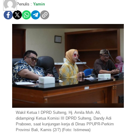
Penulis :
Yamin
Wakil Ketua I DPRD Sulteng, Hj. Arnila Moh. Ali,
didampingi Ketua Komisi III DPRD Sulteng, Dandy Adi
Prabowo, saat kunjungan kerja di Dinas PPUPR-Perkim
Provinsi Bali, Kamis (2/7) (Foto: Istimewa)