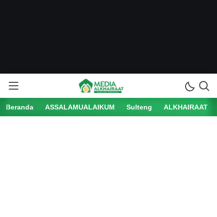
Beranda
ASSALAMUALAIKUM
Sulteng
ALKHAIRAAT