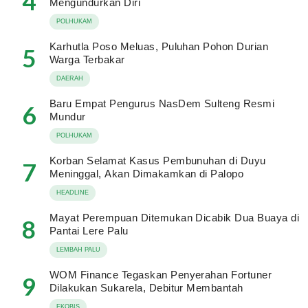
4
Mengundurkan Diri
POLHUKAM
Karhutla Poso Meluas, Puluhan Pohon Durian
5
Warga Terbakar
DAERAH
Baru Empat Pengurus NasDem Sulteng Resmi
6
Mundur
POLHUKAM
Korban Selamat Kasus Pembunuhan di Duyu
7
Meninggal, Akan Dimakamkan di Palopo
HEADLINE
Mayat Perempuan Ditemukan Dicabik Dua Buaya di
8
Pantai Lere Palu
LEMBAH PALU
WOM Finance Tegaskan Penyerahan Fortuner
9
Dilakukan Sukarela, Debitur Membantah
EKOBIS