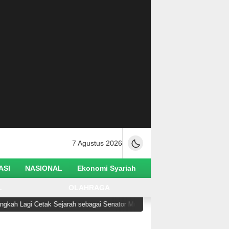
7 Agustus 2026
ASI
NASIONAL
Ekonomi Syariah
L
OLAHRAGA
 Cetak Sejarah sebagai Senator Muslim Pertama AS