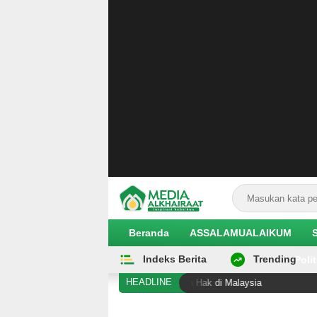
Beranda
ASSALAMUALAIKUM
Indeks Berita
Trending
EKOBIS
Polit
HEADLINE
Asal Sigi Diduga Alami Pelanggaran Hak di Malaysia
H