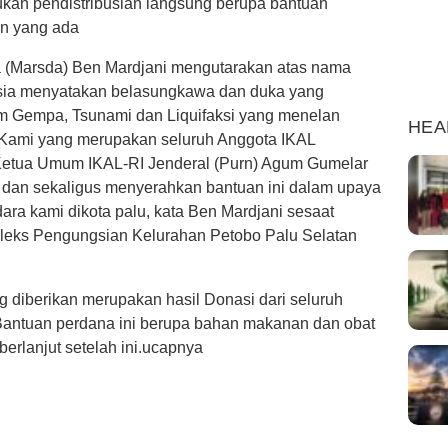
ukan pendistribusian langsung berupa bantuan
an yang ada
a (Marsda) Ben Mardjani mengutarakan atas nama
esia menyatakan belasungkawa dan duka yang
m Gempa, Tsunami dan Liquifaksi yang menelan
HEA
” Kami yang merupakan seluruh Anggota IKAL
i Ketua Umum IKAL-RI Jenderal (Purn) Agum Gumelar
dan sekaligus menyerahkan bantuan ini dalam upaya
ra kami dikota palu, kata Ben Mardjani sesaat
leks Pengungsian Kelurahan Petobo Palu Selatan
diberikan merupakan hasil Donasi dari seluruh
 Bantuan perdana ini berupa bahan makanan dan obat
berlanjut setelah ini.ucapnya