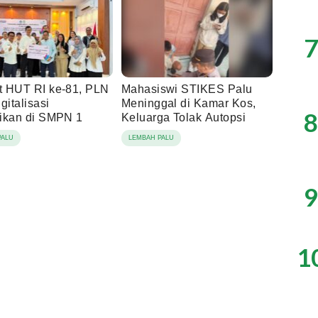
7
 HUT RI ke-81, PLN
Mahasiswi STIKES Palu
gitalisasi
Meninggal di Kamar Kos,
8
ikan di SMPN 1
Keluarga Tolak Autopsi
PALU
LEMBAH PALU
9
1