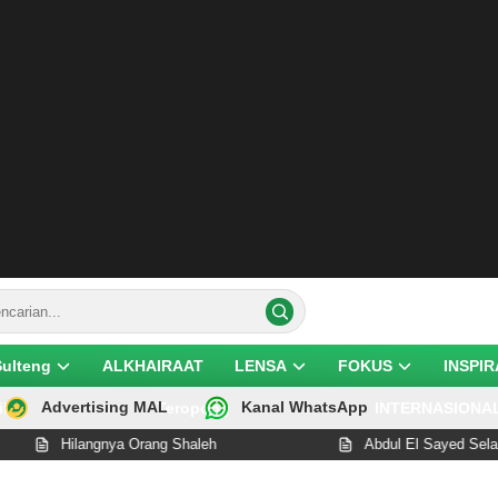
Sulteng
ALKHAIRAAT
LENSA
FOKUS
INSPIR
Advertising MAL
Kanal WhatsApp
ik
Teropong
INTERNASIONA
ilangnya Orang Shaleh
Abdul El Sayed Selangkah Lagi