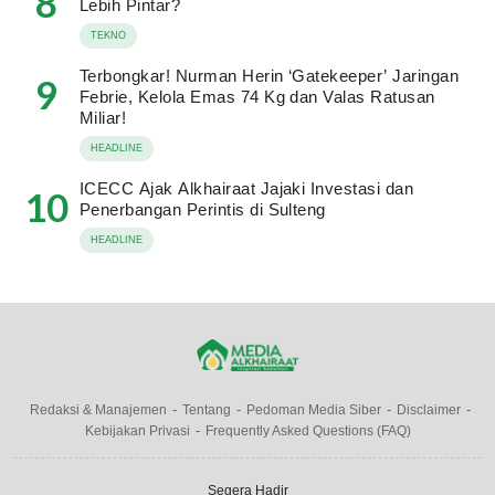
8
Lebih Pintar?
TEKNO
Terbongkar! Nurman Herin ‘Gatekeeper’ Jaringan
9
Febrie, Kelola Emas 74 Kg dan Valas Ratusan
Miliar!
HEADLINE
ICECC Ajak Alkhairaat Jajaki Investasi dan
10
Penerbangan Perintis di Sulteng
HEADLINE
Redaksi & Manajemen
Tentang
Pedoman Media Siber
Disclaimer
Kebijakan Privasi
Frequently Asked Questions (FAQ)
Segera Hadir