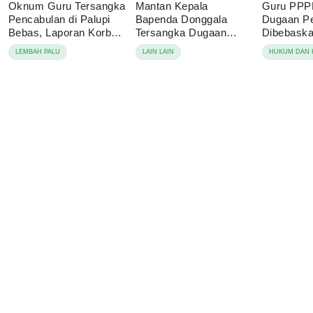
Oknum Guru Tersangka
Mantan Kepala
Guru PPP
Pencabulan di Palupi
Bapenda Donggala
Dugaan P
Bebas, Laporan Korban
Tersangka Dugaan
Dibebaskan
Berujung Damai
Korupsi Pajak Tambang
Sebut Lap
LEMBAH PALU
LAIN LAIN
HUKUM DAN 
Keluarga 