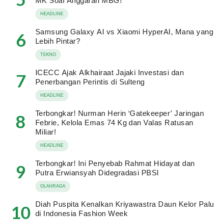
MK Soal Anggaran MBG!
HEADLINE
Samsung Galaxy AI vs Xiaomi HyperAI, Mana yang
6
Lebih Pintar?
TEKNO
ICECC Ajak Alkhairaat Jajaki Investasi dan
7
Penerbangan Perintis di Sulteng
HEADLINE
Terbongkar! Nurman Herin ‘Gatekeeper’ Jaringan
8
Febrie, Kelola Emas 74 Kg dan Valas Ratusan
Miliar!
HEADLINE
Terbongkar! Ini Penyebab Rahmat Hidayat dan
9
Putra Erwiansyah Didegradasi PBSI
OLAHRAGA
Diah Puspita Kenalkan Kriyawastra Daun Kelor Palu
10
di Indonesia Fashion Week