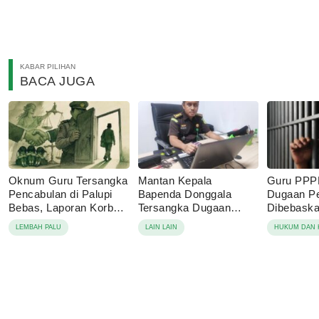
KABAR PILIHAN
BACA JUGA
Oknum Guru Tersangka
Mantan Kepala
Guru PPP
Pencabulan di Palupi
Bapenda Donggala
Dugaan P
Bebas, Laporan Korban
Tersangka Dugaan
Dibebaskan
Berujung Damai
Korupsi Pajak Tambang
Sebut Lap
LEMBAH PALU
LAIN LAIN
HUKUM DAN 
Keluarga 