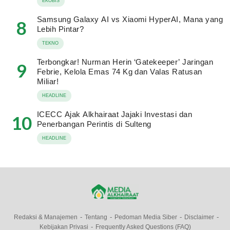
EKOBIS
Samsung Galaxy AI vs Xiaomi HyperAI, Mana yang
8
Lebih Pintar?
TEKNO
Terbongkar! Nurman Herin ‘Gatekeeper’ Jaringan
9
Febrie, Kelola Emas 74 Kg dan Valas Ratusan
Miliar!
HEADLINE
ICECC Ajak Alkhairaat Jajaki Investasi dan
10
Penerbangan Perintis di Sulteng
HEADLINE
Redaksi & Manajemen
Tentang
Pedoman Media Siber
Disclaimer
Kebijakan Privasi
Frequently Asked Questions (FAQ)