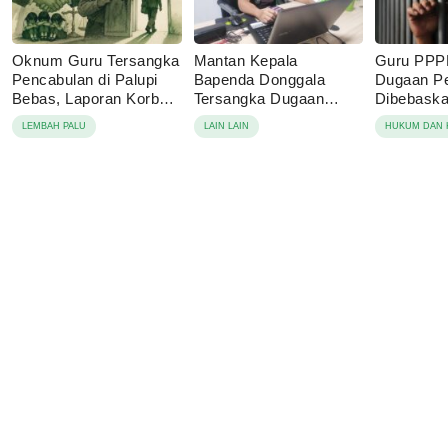
Oknum Guru Tersangka
Mantan Kepala
Guru PPP
Pencabulan di Palupi
Bapenda Donggala
Dugaan P
Bebas, Laporan Korban
Tersangka Dugaan
Dibebaskan
Berujung Damai
Korupsi Pajak Tambang
Sebut Lap
LEMBAH PALU
LAIN LAIN
HUKUM DAN 
Keluarga 