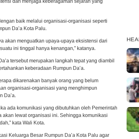
stensi dan menjaga keberagaman sejarah yang
dengan baik melalui organisasi-organisasi seperti
pun Da’a Kota Palu.
HEA
nya akan menguatkan upaya-upaya eksistensi dari
suatu ini tinggal hanya kenangan,” katanya.
’a tersebut merupakan langkah tepat yang diambil
pertahankan keberadaan Rumpun Da’a.
berapa dikarenakan banyak orang yang belum
aan organisasi-organisasi yang menghimpun
n Da’a.
 jika ada komunikasi yang dibutuhkan oleh Pemerintah
kan lewat organisasi ini. Sehingga komunikasi
ah,” kata Wali Kota.
si Keluarga Besar Rumpun Da’a Kota Palu agar