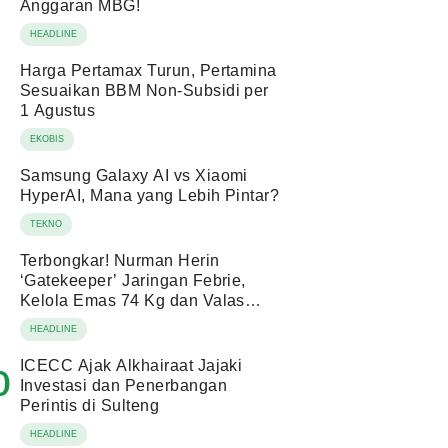
Anggaran MBG!
HEADLINE
Harga Pertamax Turun, Pertamina
Sesuaikan BBM Non-Subsidi per
1 Agustus
EKOBIS
Samsung Galaxy AI vs Xiaomi
HyperAI, Mana yang Lebih Pintar?
TEKNO
Terbongkar! Nurman Herin
‘Gatekeeper’ Jaringan Febrie,
Kelola Emas 74 Kg dan Valas
Ratusan Miliar!
HEADLINE
ICECC Ajak Alkhairaat Jajaki
0
Investasi dan Penerbangan
Perintis di Sulteng
HEADLINE