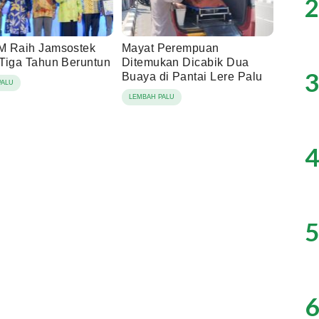
2
 Raih Jamsostek
Mayat Perempuan
Tiga Tahun Beruntun
Ditemukan Dicabik Dua
3
Buaya di Pantai Lere Palu
PALU
LEMBAH PALU
4
5
6