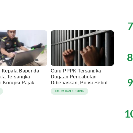
7
8
 Kepala Bapenda
Guru PPPK Tersangka
la Tersangka
Dugaan Pencabulan
9
 Korupsi Pajak
Dibebaskan, Polisi Sebut
ng
Laporan Dicabut Keluarga
N
HUKUM DAN KRIMINAL
Korban
1