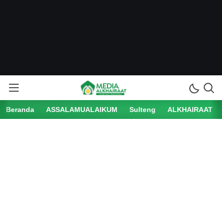
Beranda
ASSALAMUALAIKUM
Sulteng
ALKHAIRAAT