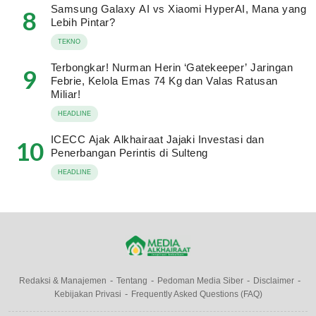
Samsung Galaxy AI vs Xiaomi HyperAI, Mana yang
8
Lebih Pintar?
TEKNO
Terbongkar! Nurman Herin ‘Gatekeeper’ Jaringan
9
Febrie, Kelola Emas 74 Kg dan Valas Ratusan
Miliar!
HEADLINE
ICECC Ajak Alkhairaat Jajaki Investasi dan
10
Penerbangan Perintis di Sulteng
HEADLINE
Redaksi & Manajemen
Tentang
Pedoman Media Siber
Disclaimer
Kebijakan Privasi
Frequently Asked Questions (FAQ)