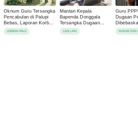
Oknum Guru Tersangka
Mantan Kepala
Guru PPP
Pencabulan di Palupi
Bapenda Donggala
Dugaan P
Bebas, Laporan Korban
Tersangka Dugaan
Dibebaskan
Berujung Damai
Korupsi Pajak Tambang
Sebut Lap
LEMBAH PALU
LAIN LAIN
HUKUM DAN 
Keluarga 