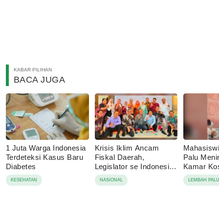
KABAR PILIHAN
BACA JUGA
1 Juta Warga Indonesia
Krisis Iklim Ancam
Mahasisw
Terdeteksi Kasus Baru
Fiskal Daerah,
Palu Menin
Diabetes
Legislator se Indonesia
Kamar Kos
Dorong APBD Berbasis
Tolak Auto
KESEHATAN
NASIONAL
LEMBAH PAL
Ketahanan Lingkungan