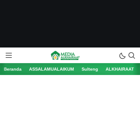
Beranda
ASSALAMUALAIKUM
Sulteng
ALKHAIRAAT