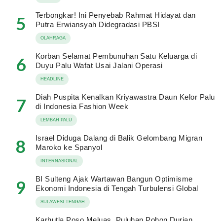
Terbongkar! Ini Penyebab Rahmat Hidayat dan
5
Putra Erwiansyah Didegradasi PBSI
OLAHRAGA
Korban Selamat Pembunuhan Satu Keluarga di
6
Duyu Palu Wafat Usai Jalani Operasi
HEADLINE
Diah Puspita Kenalkan Kriyawastra Daun Kelor Palu
7
di Indonesia Fashion Week
LEMBAH PALU
Israel Diduga Dalang di Balik Gelombang Migran
8
Maroko ke Spanyol
INTERNASIONAL
BI Sulteng Ajak Wartawan Bangun Optimisme
9
Ekonomi Indonesia di Tengah Turbulensi Global
SULAWESI TENGAH
Karhutla Poso Meluas, Puluhan Pohon Durian