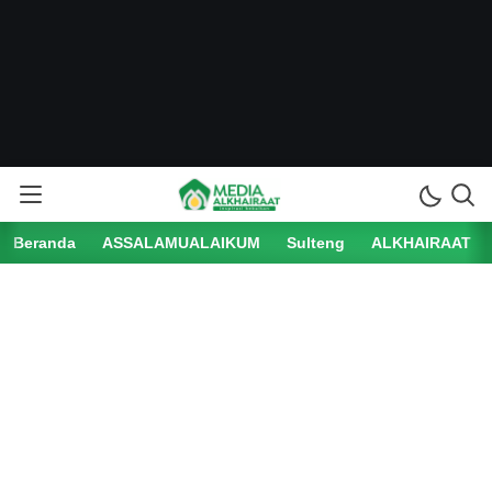
Beranda
ASSALAMUALAIKUM
Sulteng
ALKHAIRAAT