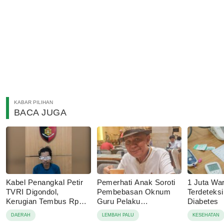
KABAR PILIHAN
BACA JUGA
Kabel Penangkal Petir
Pemerhati Anak Soroti
1 Juta Wa
TVRI Digondol,
Pembebasan Oknum
Terdeteks
Kerugian Tembus Rp80
Guru Pelaku
Diabetes
Juta
Pencabulan, Desak
DAERAH
LEMBAH PALU
KESEHATAN
Proses Hukum