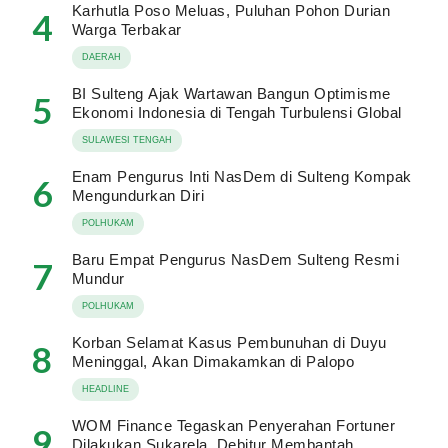
Karhutla Poso Meluas, Puluhan Pohon Durian
4
Warga Terbakar
DAERAH
BI Sulteng Ajak Wartawan Bangun Optimisme
5
Ekonomi Indonesia di Tengah Turbulensi Global
SULAWESI TENGAH
Enam Pengurus Inti NasDem di Sulteng Kompak
6
Mengundurkan Diri
POLHUKAM
Baru Empat Pengurus NasDem Sulteng Resmi
7
Mundur
POLHUKAM
Korban Selamat Kasus Pembunuhan di Duyu
8
Meninggal, Akan Dimakamkan di Palopo
HEADLINE
WOM Finance Tegaskan Penyerahan Fortuner
9
Dilakukan Sukarela, Debitur Membantah