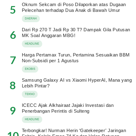
Oknum Sekcam di Poso Dilaporkan atas Dugaan
5
Pelecehan terhadap Dua Anak di Bawah Umur
DAERAH
Dari Rp 270 T Jadi Rp 30 T? Dampak Gila Putusan
6
MK Soal Anggaran MBG!
HEADLINE
Harga Pertamax Turun, Pertamina Sesuaikan BBM
7
Non-Subsidi per 1 Agustus
EKOBIS
Samsung Galaxy AI vs Xiaomi HyperAI, Mana yang
8
Lebih Pintar?
TEKNO
ICECC Ajak Alkhairaat Jajaki Investasi dan
9
Penerbangan Perintis di Sulteng
HEADLINE
Terbongkar! Nurman Herin ‘Gatekeeper’ Jaringan
10