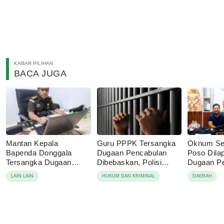
KABAR PILIHAN
BACA JUGA
Mantan Kepala
Guru PPPK Tersangka
Oknum Se
Bapenda Donggala
Dugaan Pencabulan
Poso Dila
Tersangka Dugaan
Dibebaskan, Polisi
Dugaan P
Korupsi Pajak Tambang
Sebut Laporan Dicabut
Anak
LAIN LAIN
HUKUM DAN KRIMINAL
DAERAH
Keluarga Korban