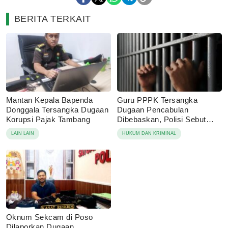
BERITA TERKAIT
Mantan Kepala Bapenda
Guru PPPK Tersangka
Donggala Tersangka Dugaan
Dugaan Pencabulan
Korupsi Pajak Tambang
Dibebaskan, Polisi Sebut
Laporan Dicabut Keluarga
LAIN LAIN
HUKUM DAN KRIMINAL
Korban
Oknum Sekcam di Poso
Dilaporkan Dugaan