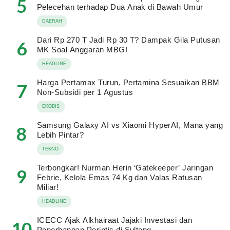
5
Pelecehan terhadap Dua Anak di Bawah Umur
DAERAH
Dari Rp 270 T Jadi Rp 30 T? Dampak Gila Putusan
6
MK Soal Anggaran MBG!
HEADLINE
Harga Pertamax Turun, Pertamina Sesuaikan BBM
7
Non-Subsidi per 1 Agustus
EKOBIS
Samsung Galaxy AI vs Xiaomi HyperAI, Mana yang
8
Lebih Pintar?
TEKNO
Terbongkar! Nurman Herin ‘Gatekeeper’ Jaringan
9
Febrie, Kelola Emas 74 Kg dan Valas Ratusan
Miliar!
HEADLINE
ICECC Ajak Alkhairaat Jajaki Investasi dan
10
Penerbangan Perintis di Sulteng