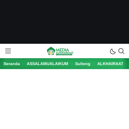
Beranda
ASSALAMUALAIKUM
Sulteng
ALKHAIRAAT