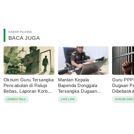
KABAR PILIHAN
BACA JUGA
Oknum Guru Tersangka
Mantan Kepala
Guru PPP
Pencabulan di Palupi
Bapenda Donggala
Dugaan P
Bebas, Laporan Korban
Tersangka Dugaan
Dibebaskan
Berujung Damai
Korupsi Pajak Tambang
Sebut Lap
LEMBAH PALU
LAIN LAIN
HUKUM DAN 
Keluarga 