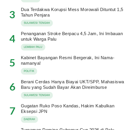
Dua Terdakwa Korupsi Mess Morowali Dituntut 1,5
3
Tahun Penjara
SULAWESI TENGAH
Penanganan Stroke Berpacu 4,5 Jam, Ini Imbauan
4
untuk Warga Palu
LEMBAH PALU
Kabinet Bayangan Resmi Bergerak, Ini Nama-
5
namanya!
POLITIK
Berani Cerdas Hanya Biayai UKT/SPP, Mahasiswa
6
Baru yang Sudah Bayar Akan Direimburse
SULAWESI TENGAH
Gugatan Ruko Poso Kandas, Hakim Kabulkan
7
Eksepsi JPN
DAERAH
Turnamen Domino Gubernur Cup 2026 di Palu