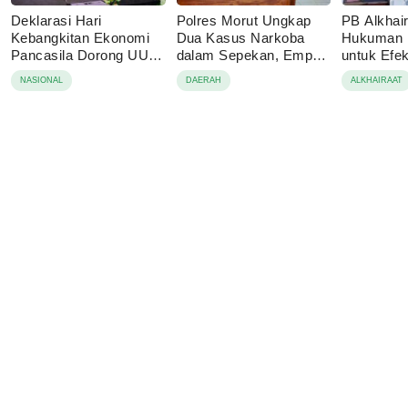
Deklarasi Hari
Polres Morut Ungkap
PB Alkhai
Kebangkitan Ekonomi
Dua Kasus Narkoba
Hukuman M
Pancasila Dorong UU
dalam Sepekan, Empat
untuk Efe
Perekonomian Nasional
Pelaku Ditangkap
NASIONAL
DAERAH
ALKHAIRAAT