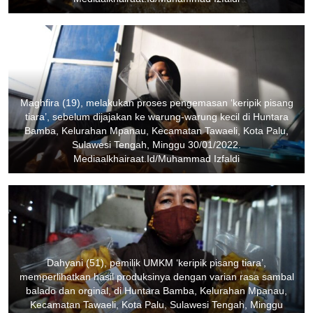
Maghfira (19), melakukan proses pengemasan ‘keripik pisang
tiara’, sebelum dijajakan ke warung-warung kecil di Huntara
Bamba, Kelurahan Mpanau, Kecamatan Tawaeli, Kota Palu,
Sulawesi Tengah, Minggu 30/01/2022.
Mediaalkhairaat.Id/Muhammad Izfaldi
Dahyani (51), pemilik UMKM ‘keripik pisang tiara’,
memperlihatkan hasil produksinya dengan varian rasa sambal
balado dan orginal, di Huntara Bamba, Kelurahan Mpanau,
Kecamatan Tawaeli, Kota Palu, Sulawesi Tengah, Minggu