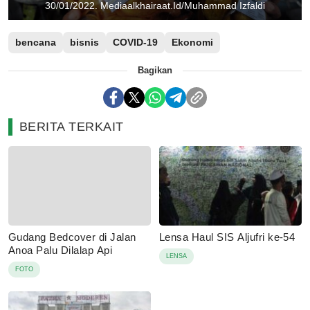
30/01/2022. Mediaalkhairaat.Id/Muhammad Izfaldi
bencana
bisnis
COVID-19
Ekonomi
Bagikan
BERITA TERKAIT
Gudang Bedcover di Jalan
Lensa Haul SIS Aljufri ke-54
Anoa Palu Dilalap Api
LENSA
FOTO