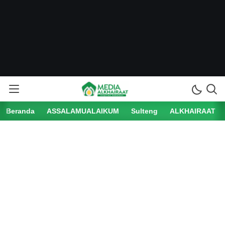
Beranda
ASSALAMUALAIKUM
Sulteng
ALKHAIRAAT