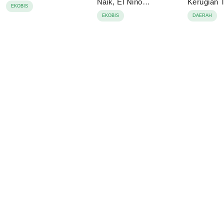
Naik, El Niño
Kerugian
EKOBIS
Mengancam
Juta
EKOBIS
DAERAH