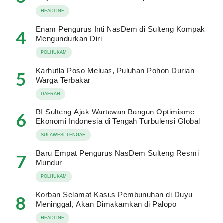
HEADLINE
Enam Pengurus Inti NasDem di Sulteng Kompak
4
Mengundurkan Diri
POLHUKAM
Karhutla Poso Meluas, Puluhan Pohon Durian
5
Warga Terbakar
DAERAH
BI Sulteng Ajak Wartawan Bangun Optimisme
6
Ekonomi Indonesia di Tengah Turbulensi Global
SULAWESI TENGAH
Baru Empat Pengurus NasDem Sulteng Resmi
7
Mundur
POLHUKAM
Korban Selamat Kasus Pembunuhan di Duyu
8
Meninggal, Akan Dimakamkan di Palopo
HEADLINE