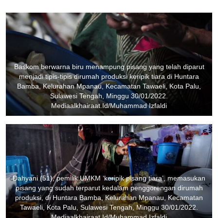
Baskom berwarna biru menampung pisang yang telah diparut
menjadi tipis-tipis dirumah produksi keripik tiara di Huntara
Bamba, Kelurahan Mpanau, Kecamatan Tawaeli, Kota Palu,
Sulawesi Tengah, Minggu 30/01/2022.
Mediaalkhairaat.Id/Muhammad Izfaldi
Dahyani (51), pemilik UMKM ‘keripik pisang tiara’, memasukan
pisang yang sudah terparut kedalam penggorengan dirumah
produksi, di Huntara Bamba, Kelurahan Mpanau, Kecamatan
Tawaeli, Kota Palu, Sulawesi Tengah, Minggu 30/01/2022.
Mediaalkhairaat.Id/Muhammad Izfaldi