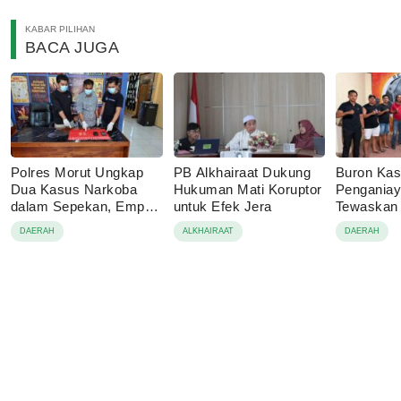
KABAR PILIHAN
BACA JUGA
Polres Morut Ungkap
PB Alkhairaat Dukung
Buron Ka
Dua Kasus Narkoba
Hukuman Mati Koruptor
Pengania
dalam Sepekan, Empat
untuk Efek Jera
Tewaskan 
Pelaku Ditangkap
Bahodopi 
DAERAH
ALKHAIRAAT
DAERAH
Buton