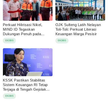
Perkuat Hilirisasi Nikel,
OJK Sulteng Latih Nelayan
MIND ID Tegaskan
Toli-Toli: Perkuat Literasi
Dukungan Penuh pada
Keuangan Warga Pesisir
Operasional PT Vale di
EKOBIS
EKOBIS
Pomalaa
KSSK Pastikan Stabilitas
Sistem Keuangan RI Tetap
Terjaga di Tengah Gejolak
Global
EKOBIS