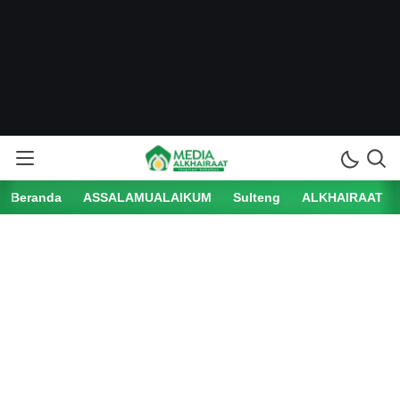
Beranda
ASSALAMUALAIKUM
Sulteng
ALKHAIRAAT