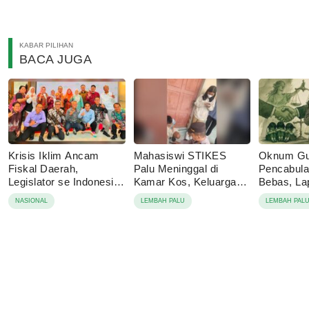
KABAR PILIHAN
BACA JUGA
Krisis Iklim Ancam
Mahasiswi STIKES
Oknum Gu
Fiskal Daerah,
Palu Meninggal di
Pencabulan
Legislator se Indonesia
Kamar Kos, Keluarga
Bebas, La
Dorong APBD Berbasis
Tolak Autopsi
Berujung 
NASIONAL
LEMBAH PALU
LEMBAH PAL
Ketahanan Lingkungan