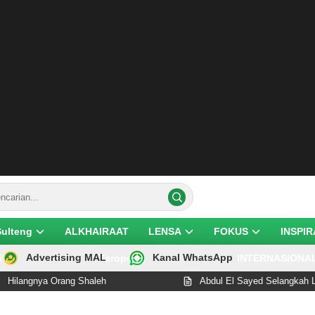
Sulteng
ALKHAIRAAT
LENSA
FOKUS
INSPIR
Advertising MAL
Kanal WhatsApp
ik
Teropong
INTERNASIONA
Orang Shaleh
Abdul El Sayed Selangkah Lagi Cetak Se