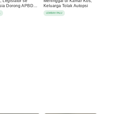
 Legislator se
Meninggal di Kamar Kos,
sia Dorong APBD
Keluarga Tolak Autopsi
is Ketahanan
L
LEMBAH PALU
ngan