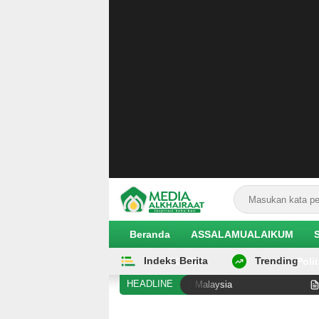
Beranda
ASSALAMUALAIKUM
Indeks Berita
Trending
EKOBIS
Polit
HEADLINE
 Diduga Alami Pelanggaran Hak di Malaysia
Hilangnya 