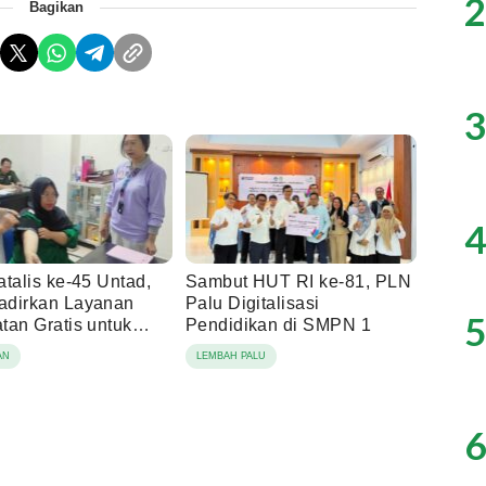
2
Bagikan
3
4
talis ke-45 Untad,
Sambut HUT RI ke-81, PLN
dirkan Layanan
Palu Digitalisasi
5
tan Gratis untuk
Pendidikan di SMPN 1
raka
AN
LEMBAH PALU
6