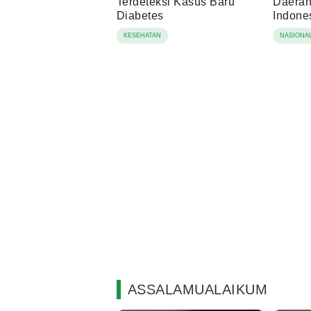
Terdeteksi Kasus Baru
Daerah,
Diabetes
Indone
Berbas
KESEHATAN
NASIONA
Lingku
ASSALAMUALAIKUM