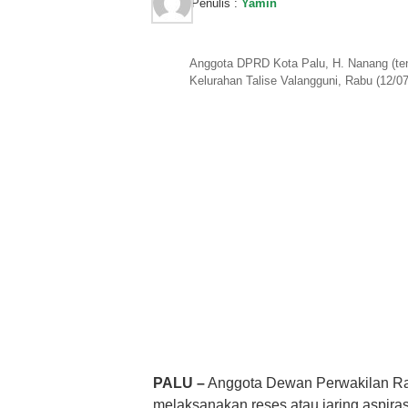
Penulis :
Yamin
Anggota DPRD Kota Palu, H. Nanang (te
Kelurahan Talise Valangguni, Rabu (12/0
PALU –
Anggota Dewan Perwakilan Ra
melaksanakan reses atau jaring aspira