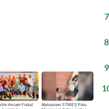
7
8
9
1
Iklim Ancam Fiskal
Mahasiswi STIKES Palu