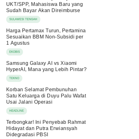
UKT/SPP, Mahasiswa Baru yang
Sudah Bayar Akan Direimburse
SULAWESI TENGAH
Harga Pertamax Turun, Pertamina
Sesuaikan BBM Non-Subsidi per
1 Agustus
EKOBIS
Samsung Galaxy AI vs Xiaomi
HyperAI, Mana yang Lebih Pintar?
TEKNO
Korban Selamat Pembunuhan
Satu Keluarga di Duyu Palu Wafat
Usai Jalani Operasi
HEADLINE
Terbongkar! Ini Penyebab Rahmat
Hidayat dan Putra Erwiansyah
Didegradasi PBSI