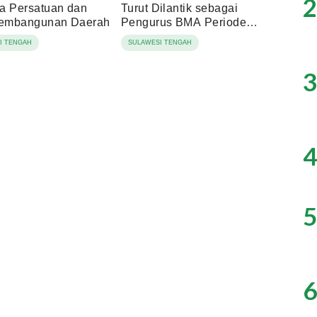
2
a Persatuan dan
Turut Dilantik sebagai
Pembangunan Daerah
Pengurus BMA Periode
2026-2031
I TENGAH
SULAWESI TENGAH
3
4
5
6