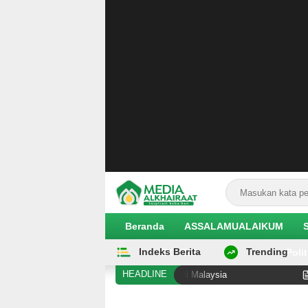
Beranda
ASSALAMUALAIKUM
Indeks Berita
Trending
EKOBIS
Polit
HEADLINE
i Diduga Alami Pelanggaran Hak di Malaysia
Hilangnya