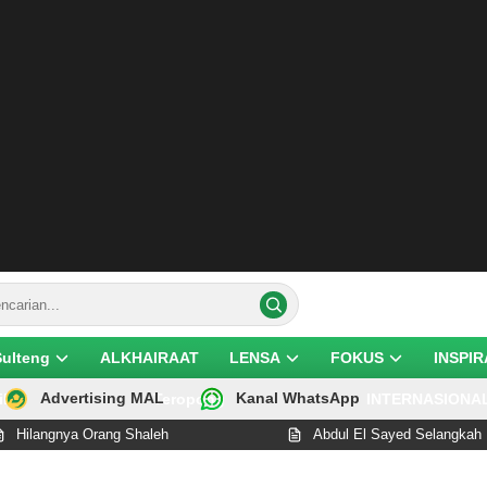
Sulteng
ALKHAIRAAT
LENSA
FOKUS
INSPIR
Advertising MAL
Kanal WhatsApp
ik
Teropong
INTERNASIONA
 Orang Shaleh
Abdul El Sayed Selangkah Lagi Cetak S