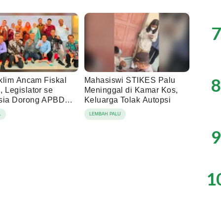
7
8
Iklim Ancam Fiskal
Mahasiswi STIKES Palu
 Legislator se
Meninggal di Kamar Kos,
sia Dorong APBD
Keluarga Tolak Autopsi
is Ketahanan
L
LEMBAH PALU
ngan
9
1