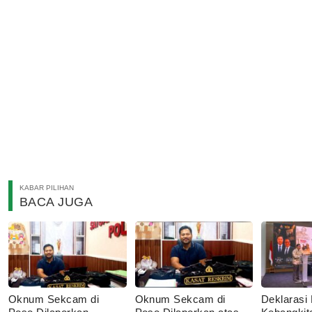
KABAR PILIHAN
BACA JUGA
Oknum Sekcam di
Oknum Sekcam di
Deklarasi 