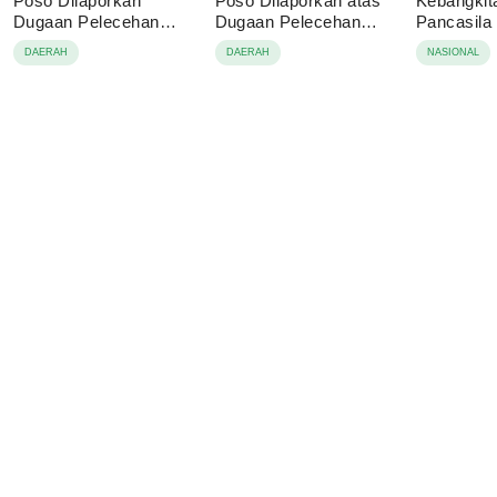
Poso Dilaporkan
Poso Dilaporkan atas
Kebangkit
Dugaan Pelecehan
Dugaan Pelecehan
Pancasila
Anak
terhadap Dua Anak di
Perekonom
DAERAH
DAERAH
NASIONAL
Bawah Umur