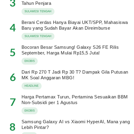
3
Tahun Penjara
SULAWESI TENGAH
Berani Cerdas Hanya Biayai UKT/SPP, Mahasiswa
4
Baru yang Sudah Bayar Akan Direimburse
SULAWESI TENGAH
Bocoran Besar Samsung! Galaxy S26 FE Rilis
5
September, Harga Mulai Rp15,5 Juta!
EKOBIS
Dari Rp 270 T Jadi Rp 30 T? Dampak Gila Putusan
6
MK Soal Anggaran MBG!
HEADLINE
Harga Pertamax Turun, Pertamina Sesuaikan BBM
7
Non-Subsidi per 1 Agustus
EKOBIS
Samsung Galaxy AI vs Xiaomi HyperAI, Mana yang
8
Lebih Pintar?