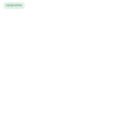
Masyaraka
KESEHATAN