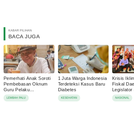
KABAR PILIHAN
BACA JUGA
Pemerhati Anak Soroti
1 Juta Warga Indonesia
Krisis Ik
Pembebasan Oknum
Terdeteksi Kasus Baru
Fiskal Dae
Guru Pelaku
Diabetes
Legislator
Pencabulan, Desak
Dorong A
LEMBAH PALU
KESEHATAN
NASIONAL
Proses Hukum
Ketahanan
Dilanjutkan