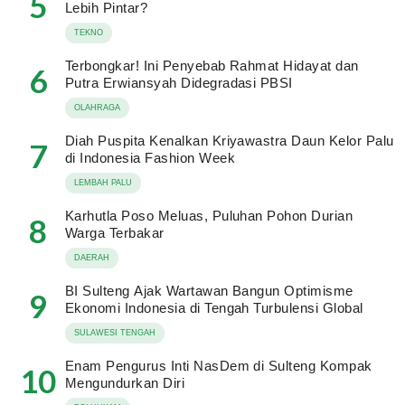
5
Lebih Pintar?
TEKNO
Terbongkar! Ini Penyebab Rahmat Hidayat dan
6
Putra Erwiansyah Didegradasi PBSI
OLAHRAGA
Diah Puspita Kenalkan Kriyawastra Daun Kelor Palu
7
di Indonesia Fashion Week
LEMBAH PALU
Karhutla Poso Meluas, Puluhan Pohon Durian
8
Warga Terbakar
DAERAH
BI Sulteng Ajak Wartawan Bangun Optimisme
9
Ekonomi Indonesia di Tengah Turbulensi Global
SULAWESI TENGAH
Enam Pengurus Inti NasDem di Sulteng Kompak
10
Mengundurkan Diri