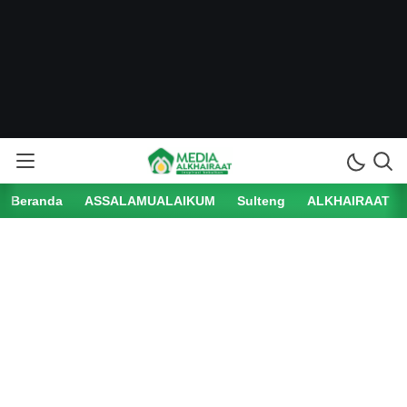
Beranda
ASSALAMUALAIKUM
Sulteng
ALKHAIRAAT