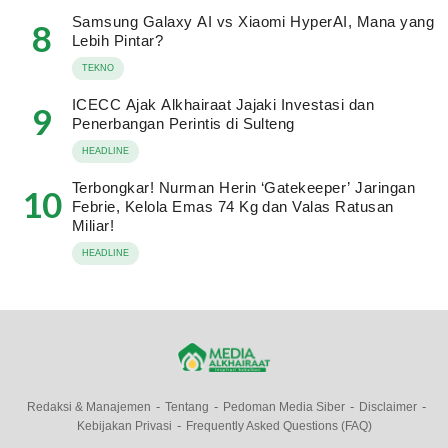
Samsung Galaxy AI vs Xiaomi HyperAI, Mana yang
8
Lebih Pintar?
TEKNO
ICECC Ajak Alkhairaat Jajaki Investasi dan
9
Penerbangan Perintis di Sulteng
HEADLINE
Terbongkar! Nurman Herin ‘Gatekeeper’ Jaringan
10
Febrie, Kelola Emas 74 Kg dan Valas Ratusan
Miliar!
HEADLINE
Redaksi & Manajemen
Tentang
Pedoman Media Siber
Disclaimer
Kebijakan Privasi
Frequently Asked Questions (FAQ)