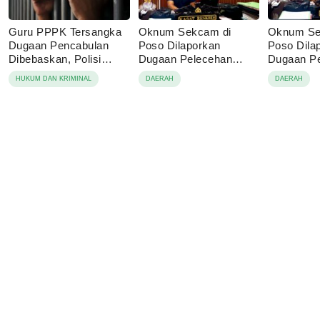
Guru PPPK Tersangka
Oknum Sekcam di
Oknum Se
Dugaan Pencabulan
Poso Dilaporkan
Poso Dila
Dibebaskan, Polisi
Dugaan Pelecehan
Dugaan P
Sebut Laporan Dicabut
Anak
terhadap 
HUKUM DAN KRIMINAL
DAERAH
DAERAH
Keluarga Korban
Bawah Um