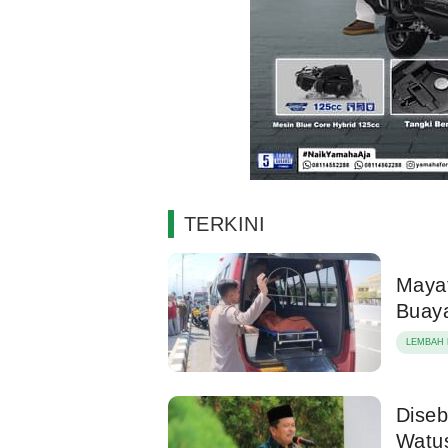
TERKINI
Maya
Buaya
LEMBAH 
Diseb
Watu