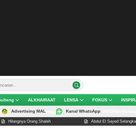
Sulteng
ALKHAIRAAT
LENSA
FOKUS
INSPIR
Advertising MAL
Kanal WhatsApp
ik
Teropong
INTERNASIONA
rang Shaleh
Abdul El Sayed Selangkah Lagi Cetak Sej