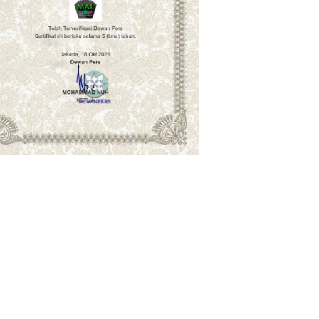
ng lalu
angnya Orang Shaleh