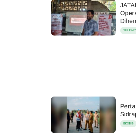
JATA
Opera
Dihen
SULAWES
Perta
Sidra
EKOBIS