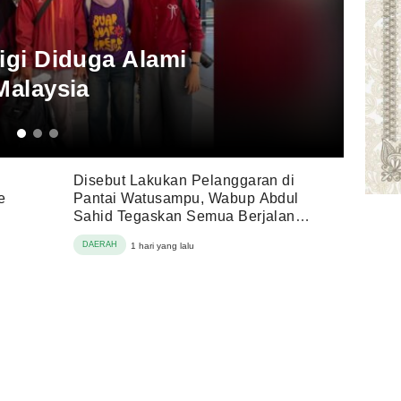
igi Diduga Alami
13 jam ya
Malaysia
Hil
Disebut Lakukan Pelanggaran di
e
Pantai Watusampu, Wabup Abdul
Sahid Tegaskan Semua Berjalan
Sesuai Izin
DAERAH
1 hari yang lalu