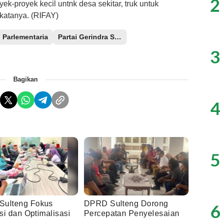
2
k-proyek kecil untnk desa sekitar, truk untuk
 katanya. (RIFAY)
Parlementaria
Partai Gerindra Sulteng
3
Bagikan
4
5
ulteng Fokus
DPRD Sulteng Dorong
6
asi dan Optimalisasi
Percepatan Penyelesaian