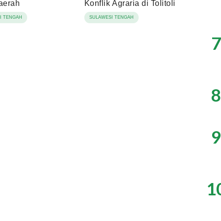
aerah
Konflik Agraria di Tolitoli
I TENGAH
SULAWESI TENGAH
7
8
9
1