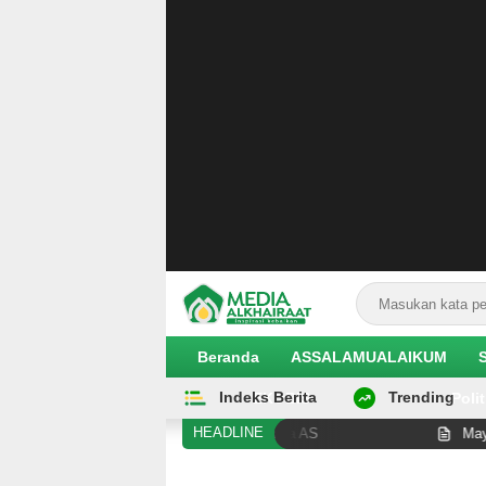
Beranda
ASSALAMUALAIKUM
Indeks Berita
Trending
EKOBIS
Polit
HEADLINE
 sebagai Senator Muslim Pertama AS
Mayat Perempuan 