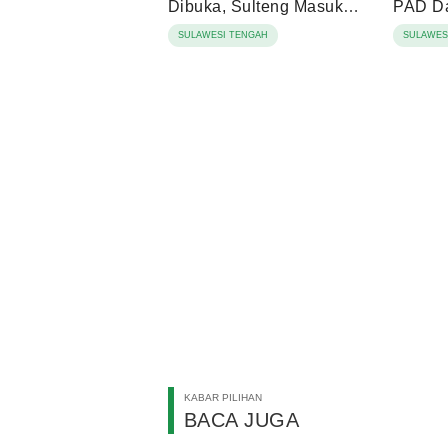
Dibuka, Sulteng Masuk
PAD D
Peta Konektivitas
SULAWESI TENGAH
SULAWES
Internasional
KABAR PILIHAN
BACA JUGA