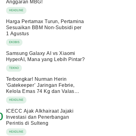
Anggaran MBG!
HEADLINE
Harga Pertamax Turun, Pertamina
Sesuaikan BBM Non-Subsidi per
1 Agustus
EKOBIS
Samsung Galaxy AI vs Xiaomi
HyperAI, Mana yang Lebih Pintar?
TEKNO
Terbongkar! Nurman Herin
‘Gatekeeper’ Jaringan Febrie,
Kelola Emas 74 Kg dan Valas
Ratusan Miliar!
HEADLINE
ICECC Ajak Alkhairaat Jajaki
0
Investasi dan Penerbangan
Perintis di Sulteng
HEADLINE