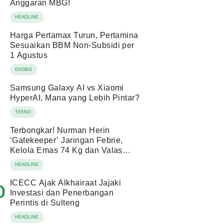
Anggaran MBG!
HEADLINE
Harga Pertamax Turun, Pertamina
Sesuaikan BBM Non-Subsidi per
1 Agustus
EKOBIS
Samsung Galaxy AI vs Xiaomi
HyperAI, Mana yang Lebih Pintar?
TEKNO
Terbongkar! Nurman Herin
‘Gatekeeper’ Jaringan Febrie,
Kelola Emas 74 Kg dan Valas
Ratusan Miliar!
HEADLINE
ICECC Ajak Alkhairaat Jajaki
0
Investasi dan Penerbangan
Perintis di Sulteng
HEADLINE