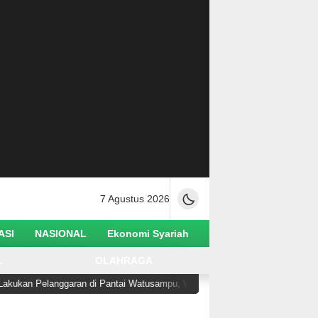
7 Agustus 2026
ASI
NASIONAL
Ekonomi Syariah
L
OLAHRAGA
ggaran di Pantai Watusampu, Wabup Abdul Sahid Tegaskan Semua Berjalan S