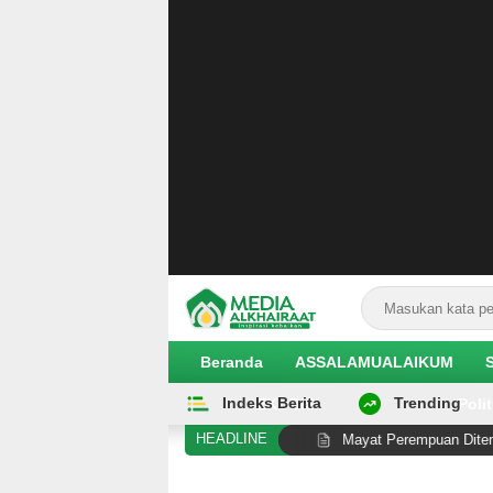
Beranda
ASSALAMUALAIKUM
Indeks Berita
Trending
EKOBIS
Polit
HEADLINE
slim Pertama AS
Mayat Perempuan Ditemukan Dicabik 