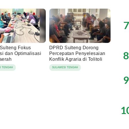
7
ulteng Fokus
DPRD Sulteng Dorong
8
asi dan Optimalisasi
Percepatan Penyelesaian
aerah
Konflik Agraria di Tolitoli
I TENGAH
SULAWESI TENGAH
9
1