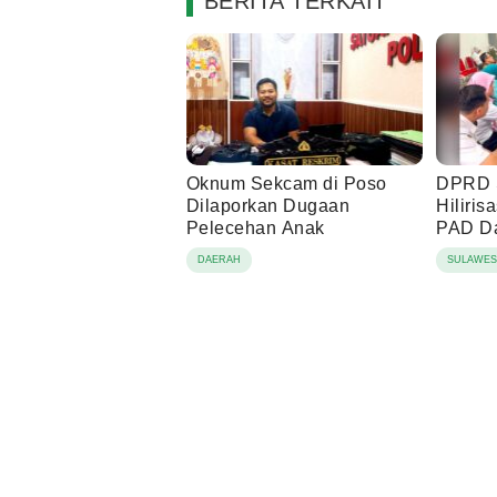
BERITA TERKAIT
Oknum Sekcam di Poso
DPRD S
Dilaporkan Dugaan
Hiliris
Pelecehan Anak
PAD D
DAERAH
SULAWES