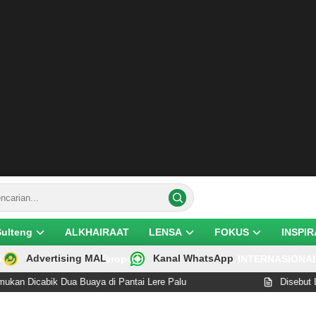
Sulteng
ALKHAIRAAT
LENSA
FOKUS
INSPIR
Advertising MAL
Kanal WhatsApp
ik
Teropong
INTERNASIONA
Dua Buaya di Pantai Lere Palu
Disebut Lakukan Pelan