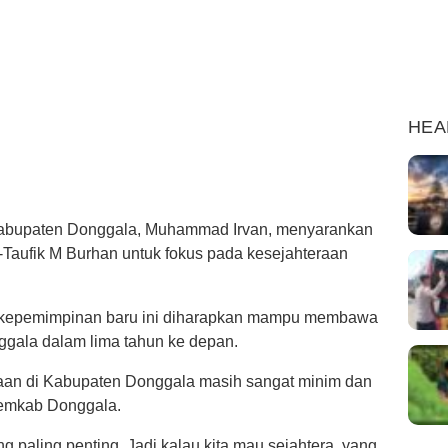
HEA
bupaten Donggala, Muhammad Irvan, menyarankan
-Taufik M Burhan untuk fokus pada kesejahteraan
, kepemimpinan baru ini diharapkan mampu membawa
ggala dalam lima tahun ke depan.
jaan di Kabupaten Donggala masih sangat minim dan
Pemkab Donggala.
g paling penting. Jadi kalau kita mau sejahtera, yang