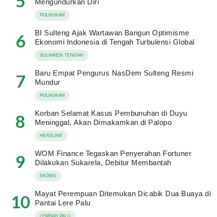
5
Mengundurkan Diri
POLHUKAM
BI Sulteng Ajak Wartawan Bangun Optimisme
6
Ekonomi Indonesia di Tengah Turbulensi Global
SULAWESI TENGAH
Baru Empat Pengurus NasDem Sulteng Resmi
7
Mundur
POLHUKAM
Korban Selamat Kasus Pembunuhan di Duyu
8
Meninggal, Akan Dimakamkan di Palopo
HEADLINE
WOM Finance Tegaskan Penyerahan Fortuner
9
Dilakukan Sukarela, Debitur Membantah
EKOBIS
Mayat Perempuan Ditemukan Dicabik Dua Buaya di
10
Pantai Lere Palu
LEMBAH PALU