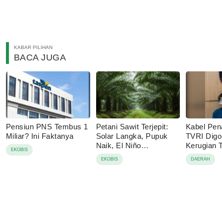
KABAR PILIHAN
BACA JUGA
Pensiun PNS Tembus 1
Petani Sawit Terjepit:
Kabel Pen
Miliar? Ini Faktanya
Solar Langka, Pupuk
TVRI Digo
Naik, El Niño
Kerugian
EKOBIS
Mengancam
Juta
EKOBIS
DAERAH