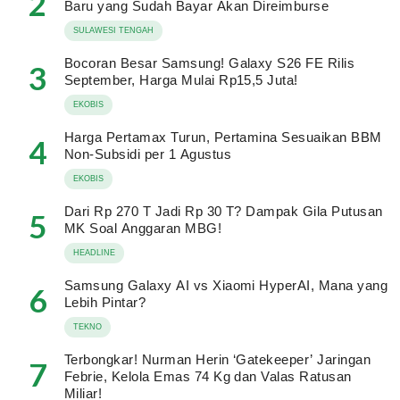
2
Baru yang Sudah Bayar Akan Direimburse
SULAWESI TENGAH
Bocoran Besar Samsung! Galaxy S26 FE Rilis
3
September, Harga Mulai Rp15,5 Juta!
EKOBIS
Harga Pertamax Turun, Pertamina Sesuaikan BBM
4
Non-Subsidi per 1 Agustus
EKOBIS
Dari Rp 270 T Jadi Rp 30 T? Dampak Gila Putusan
5
MK Soal Anggaran MBG!
HEADLINE
Samsung Galaxy AI vs Xiaomi HyperAI, Mana yang
6
Lebih Pintar?
TEKNO
Terbongkar! Nurman Herin ‘Gatekeeper’ Jaringan
7
Febrie, Kelola Emas 74 Kg dan Valas Ratusan
Miliar!