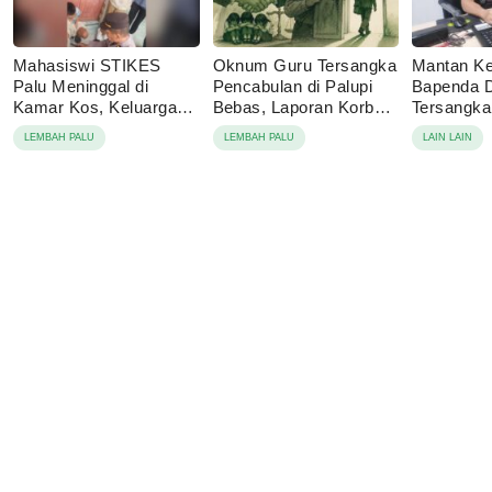
Mahasiswi STIKES
Oknum Guru Tersangka
Mantan Ke
Palu Meninggal di
Pencabulan di Palupi
Bapenda 
Kamar Kos, Keluarga
Bebas, Laporan Korban
Tersangk
Tolak Autopsi
Berujung Damai
Korupsi P
LEMBAH PALU
LEMBAH PALU
LAIN LAIN