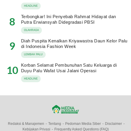
HEADLINE
Terbongkar! Ini Penyebab Rahmat Hidayat dan
8
Putra Erwiansyah Didegradasi PBSI
OLAHRAGA
Diah Puspita Kenalkan Kriyawastra Daun Kelor Palu
9
di Indonesia Fashion Week
LEMBAH PALU
Korban Selamat Pembunuhan Satu Keluarga di
10
Duyu Palu Wafat Usai Jalani Operasi
HEADLINE
Redaksi & Manajemen
Tentang
Pedoman Media Siber
Disclaimer
Kebijakan Privasi
Frequently Asked Questions (FAQ)