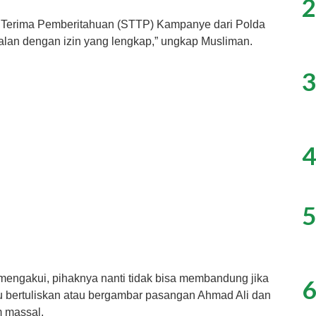
2
 Terima Pemberitahuan (STTP) Kampanye dari Polda
alan dengan izin yang lengkap,” ungkap Musliman.
3
4
5
mengakui, pihaknya nanti tidak bisa membandung jika
6
 bertuliskan atau bergambar pasangan Ahmad Ali dan
m massal.