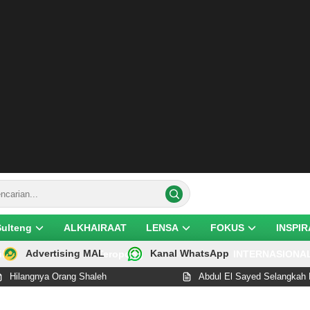
Sulteng
ALKHAIRAAT
LENSA
FOKUS
INSPIR
Advertising MAL
Kanal WhatsApp
ik
Teropong
INTERNASIONA
a Orang Shaleh
Abdul El Sayed Selangkah Lagi Cetak 