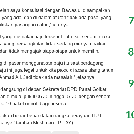
telah saya konsultasi dengan Bawaslu, disampaikan
7
 yang ada, dan di dalam aturan tidak ada pasal yang
liskan pasangan calon,” ujarnya.
t yang memakai baju tersebut, lalu ikut senam, maka
na yang bersangkutan tidak sedang menyampaikan
8
 dan tidak mengajak siapa-siapa untuk memilih.
 di pasar menggunakan baju itu saat berdagang,
 ini juga legal untuk kita pakai di acara ulang tahun
hmad Ali. Jadi tidak ada masalah,” jelasnya.
9
rlangsung di depan Sekretariat DPD Partai Golkar
kan dimulai pukul 06.30 hingga 07.30 dengan senam
a 10 paket umroh bagi peserta.
1
iapkan benar-benar dalam rangka perayaan HUT
mpanye,” tambah Musliman. (RIFAY)