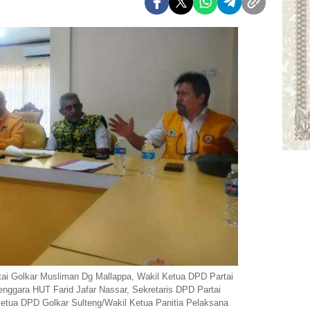
tai Golkar Musliman Dg Mallappa, Wakil Ketua DPD Partai
lenggara HUT Farid Jafar Nassar, Sekretaris DPD Partai
Ketua DPD Golkar Sulteng/Wakil Ketua Panitia Pelaksana