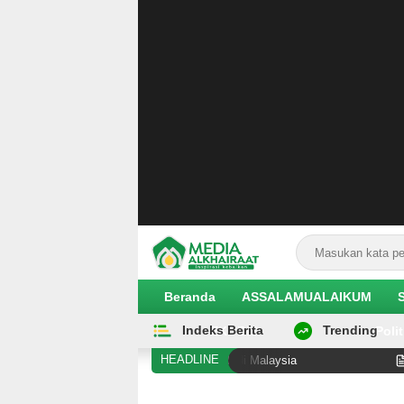
Beranda
ASSALAMUALAIKUM
Indeks Berita
Trending
EKOBIS
Polit
HEADLINE
gi Diduga Alami Pelanggaran Hak di Malaysia
Hilangny