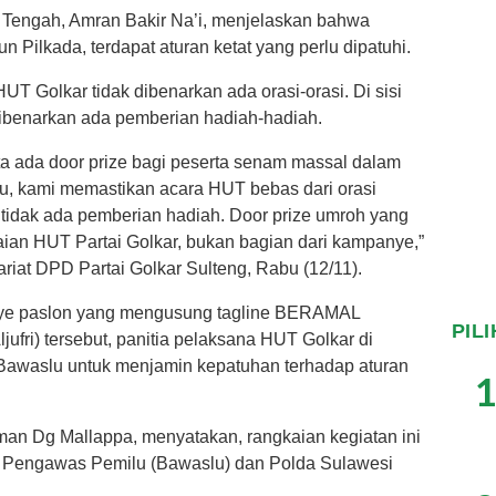
i Tengah, Amran Bakir Na’i, menjelaskan bahwa
n Pilkada, terdapat aturan ketat yang perlu dipatuhi.
 Golkar tidak dibenarkan ada orasi-orasi. Di sisi
dibenarkan ada pemberian hadiah-hadiah.
ita ada door prize bagi peserta senam massal dalam
u, kami memastikan acara HUT bebas dari orasi
a tidak ada pemberian hadiah. Door prize umroh yang
aian HUT Partai Golkar, bukan bagian dari kampanye,”
ariat DPD Partai Golkar Sulteng, Rabu (12/11).
ye paslon yang mengusung tagline BERAMAL
PIL
ufri) tersebut, panitia pelaksana HUT Golkar di
 Bawaslu untuk menjamin kepatuhan terhadap aturan
1
man Dg Mallappa, menyatakan, rangkaian kegiatan ini
n Pengawas Pemilu (Bawaslu) dan Polda Sulawesi