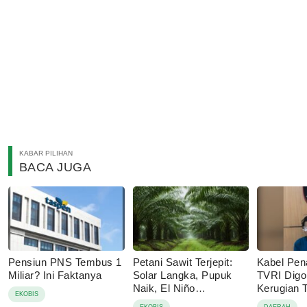
KABAR PILIHAN
BACA JUGA
Pensiun PNS Tembus 1
Petani Sawit Terjepit:
Kabel Pen
Miliar? Ini Faktanya
Solar Langka, Pupuk
TVRI Digo
Naik, El Niño
Kerugian
EKOBIS
Mengancam
Juta