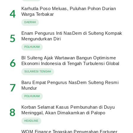
Karhutla Poso Meluas, Puluhan Pohon Durian
4
Warga Terbakar
DAERAH
Enam Pengurus Inti NasDem di Sulteng Kompak
5
Mengundurkan Diri
POLHUKAM
BI Sulteng Ajak Wartawan Bangun Optimisme
6
Ekonomi Indonesia di Tengah Turbulensi Global
SULAWESI TENGAH
Baru Empat Pengurus NasDem Sulteng Resmi
7
Mundur
POLHUKAM
Korban Selamat Kasus Pembunuhan di Duyu
8
Meninggal, Akan Dimakamkan di Palopo
HEADLINE
WOM Finance Tegaskan Penyerahan Fortuner