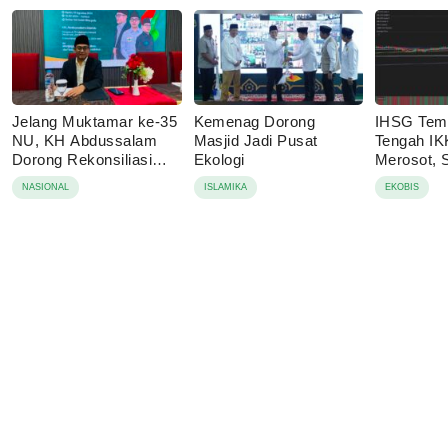
Jelang Muktamar ke-35
Kemenag Dorong
IHSG Temb
NU, KH Abdussalam
Masjid Jadi Pusat
Tengah IK
Dorong Rekonsiliasi
Ekologi
Merosot,
dan Transparansi
yang Jadi
NASIONAL
ISLAMIKA
EKOBIS
Asing?