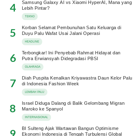
Samsung Galaxy AI vs Xiaomi HyperAI, Mana yang
4
Lebih Pintar?
TEKNO
Korban Selamat Pembunuhan Satu Keluarga di
5
Duyu Palu Wafat Usai Jalani Operasi
HEADLINE
Terbongkar! Ini Penyebab Rahmat Hidayat dan
6
Putra Erwiansyah Didegradasi PBSI
OLAHRAGA
Diah Puspita Kenalkan Kriyawastra Daun Kelor Palu
7
di Indonesia Fashion Week
LEMBAH PALU
Israel Diduga Dalang di Balik Gelombang Migran
8
Maroko ke Spanyol
INTERNASIONAL
BI Sulteng Ajak Wartawan Bangun Optimisme
9
Ekonomi Indonesia di Tengah Turbulensi Global