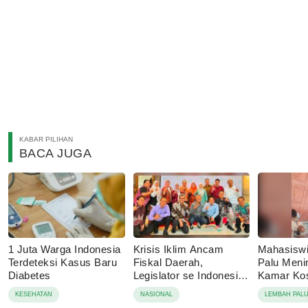
KABAR PILIHAN
BACA JUGA
1 Juta Warga Indonesia
Krisis Iklim Ancam
Mahasisw
Terdeteksi Kasus Baru
Fiskal Daerah,
Palu Menin
Diabetes
Legislator se Indonesia
Kamar Kos
Dorong APBD Berbasis
Tolak Auto
KESEHATAN
NASIONAL
LEMBAH PAL
Ketahanan Lingkungan