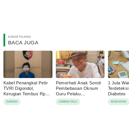
KABAR PILIHAN
BACA JUGA
Kabel Penangkal Petir
Pemerhati Anak Soroti
1 Juta Wa
TVRI Digondol,
Pembebasan Oknum
Terdeteks
Kerugian Tembus Rp80
Guru Pelaku
Diabetes
Juta
Pencabulan, Desak
DAERAH
LEMBAH PALU
KESEHATAN
Proses Hukum
Dilanjutkan