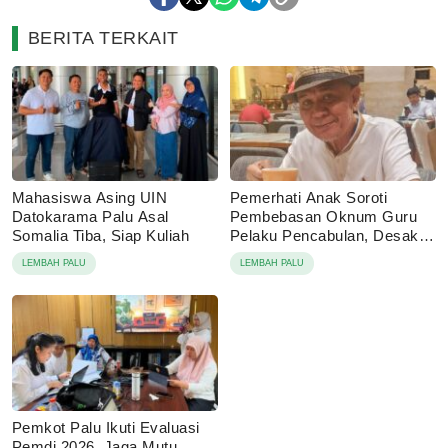
BERITA TERKAIT
Mahasiswa Asing UIN
Pemerhati Anak Soroti
Datokarama Palu Asal
Pembebasan Oknum Guru
Somalia Tiba, Siap Kuliah
Pelaku Pencabulan, Desak
Proses Hukum Dilanjutkan
LEMBAH PALU
LEMBAH PALU
Pemkot Palu Ikuti Evaluasi
Pemdi 2026, Jaga Mutu