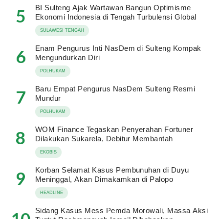
BI Sulteng Ajak Wartawan Bangun Optimisme
5
Ekonomi Indonesia di Tengah Turbulensi Global
SULAWESI TENGAH
Enam Pengurus Inti NasDem di Sulteng Kompak
6
Mengundurkan Diri
POLHUKAM
Baru Empat Pengurus NasDem Sulteng Resmi
7
Mundur
POLHUKAM
WOM Finance Tegaskan Penyerahan Fortuner
8
Dilakukan Sukarela, Debitur Membantah
EKOBIS
Korban Selamat Kasus Pembunuhan di Duyu
9
Meninggal, Akan Dimakamkan di Palopo
HEADLINE
Sidang Kasus Mess Pemda Morowali, Massa Aksi
10