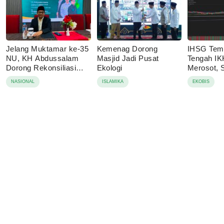
Jelang Muktamar ke-35
Kemenag Dorong
IHSG Temb
NU, KH Abdussalam
Masjid Jadi Pusat
Tengah IK
Dorong Rekonsiliasi
Ekologi
Merosot,
dan Transparansi
yang Jadi
NASIONAL
ISLAMIKA
EKOBIS
Asing?