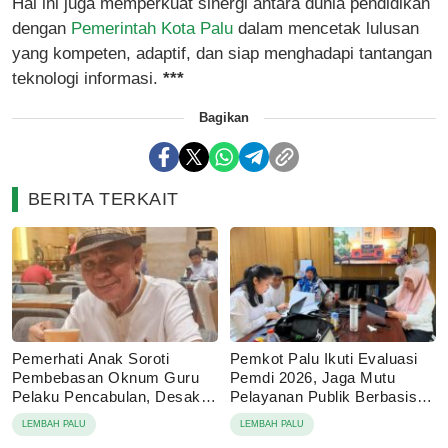
Hal ini juga memperkuat sinergi antara dunia pendidikan
dengan
Pemerintah Kota Palu
dalam mencetak lulusan
yang kompeten, adaptif, dan siap menghadapi tantangan
teknologi informasi.
***
Bagikan
BERITA TERKAIT
Pemerhati Anak Soroti
Pemkot Palu Ikuti Evaluasi
Pembebasan Oknum Guru
Pemdi 2026, Jaga Mutu
Pelaku Pencabulan, Desak
Pelayanan Publik Berbasis
Proses Hukum Dilanjutkan
Digital
LEMBAH PALU
LEMBAH PALU