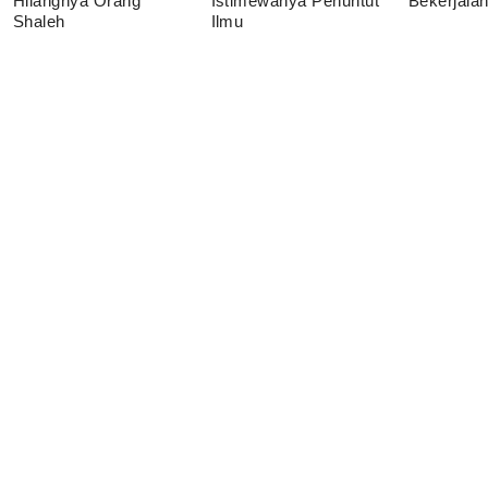
Hilangnya Orang
Istimewanya Penuntut
Bekerjala
Shaleh
Ilmu