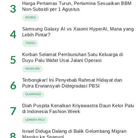
Harga Pertamax Turun, Pertamina Sesuaikan BBM
3
Non-Subsidi per 1 Agustus
EKOBIS
Samsung Galaxy AI vs Xiaomi HyperAI, Mana yang
4
Lebih Pintar?
TEKNO
Korban Selamat Pembunuhan Satu Keluarga di
5
Duyu Palu Wafat Usai Jalani Operasi
HEADLINE
Terbongkar! Ini Penyebab Rahmat Hidayat dan
6
Putra Erwiansyah Didegradasi PBSI
OLAHRAGA
Diah Puspita Kenalkan Kriyawastra Daun Kelor Palu
7
di Indonesia Fashion Week
LEMBAH PALU
Israel Diduga Dalang di Balik Gelombang Migran
8
Maroko ke Spanyol