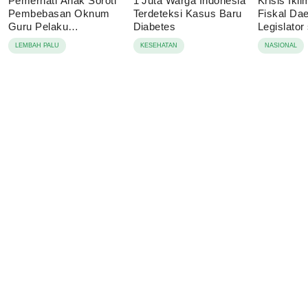
Pemerhati Anak Soroti
1 Juta Warga Indonesia
Krisis Ik
Pembebasan Oknum
Terdeteksi Kasus Baru
Fiskal Dae
Guru Pelaku
Diabetes
Legislator
Pencabulan, Desak
Dorong A
LEMBAH PALU
KESEHATAN
NASIONAL
Proses Hukum
Ketahanan
Dilanjutkan