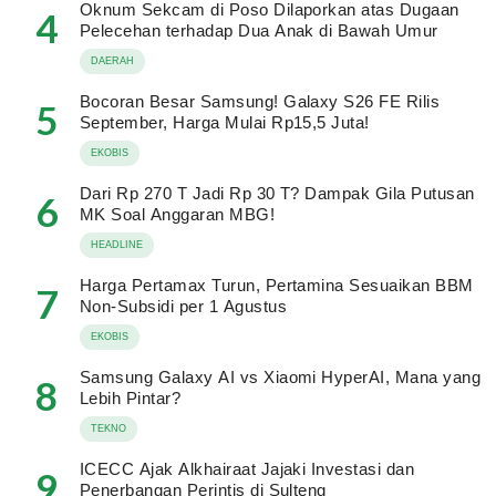
Oknum Sekcam di Poso Dilaporkan atas Dugaan
4
Pelecehan terhadap Dua Anak di Bawah Umur
DAERAH
Bocoran Besar Samsung! Galaxy S26 FE Rilis
5
September, Harga Mulai Rp15,5 Juta!
EKOBIS
Dari Rp 270 T Jadi Rp 30 T? Dampak Gila Putusan
6
MK Soal Anggaran MBG!
HEADLINE
Harga Pertamax Turun, Pertamina Sesuaikan BBM
7
Non-Subsidi per 1 Agustus
EKOBIS
Samsung Galaxy AI vs Xiaomi HyperAI, Mana yang
8
Lebih Pintar?
TEKNO
ICECC Ajak Alkhairaat Jajaki Investasi dan
9
Penerbangan Perintis di Sulteng