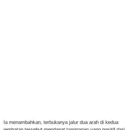
Ia menambahkan, terbukanya jalur dua arah di kedua
jembatan tersebut mendapat tanggapan yang positif dari