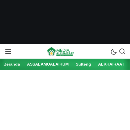
Beranda
ASSALAMUALAIKUM
Sulteng
ALKHAIRAAT