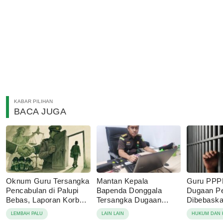
KABAR PILIHAN
BACA JUGA
Oknum Guru Tersangka
Mantan Kepala
Guru PPP
Pencabulan di Palupi
Bapenda Donggala
Dugaan P
Bebas, Laporan Korban
Tersangka Dugaan
Dibebaskan
Berujung Damai
Korupsi Pajak Tambang
Sebut Lap
LEMBAH PALU
LAIN LAIN
HUKUM DAN 
Keluarga 