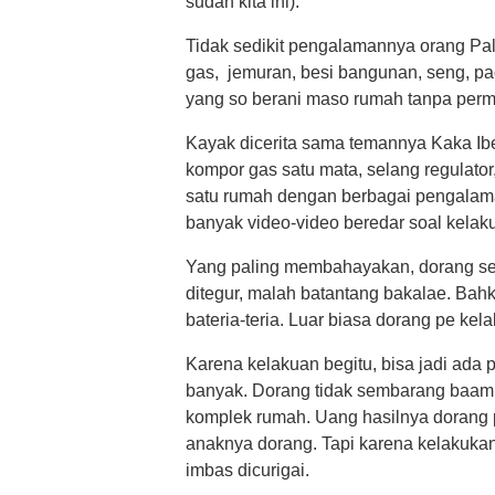
sudah kita ini).
Tidak sedikit pengalamannya orang Pal
gas, jemuran, besi bangunan, seng, p
yang so berani maso rumah tanpa permi
Kayak dicerita sama temannya Kaka Ib
kompor gas satu mata, selang regulato
satu rumah dengan berbagai pengalama
banyak video-video beredar soal kelak
Yang paling membahayakan, dorang sela
ditegur, malah batantang bakalae. Bah
bateria-teria. Luar biasa dorang pe kel
Karena kelakuan begitu, bisa jadi ad
banyak. Dorang tidak sembarang baam
komplek rumah. Uang hasilnya dorang 
anaknya dorang. Tapi karena kelakukan
imbas dicurigai.