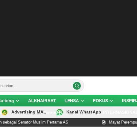
Sulteng
ALKHAIRAAT
LENSA
FOKUS
INSPIR
Advertising MAL
Kanal WhatsApp
ik
Teropong
INTERNASIONA
enator Muslim Pertama AS
Mayat Perempuan Ditemukan 