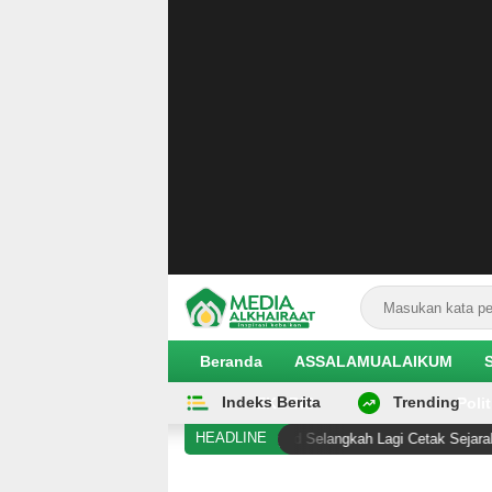
Beranda
ASSALAMUALAIKUM
Indeks Berita
Trending
EKOBIS
Polit
HEADLINE
Abdul El Sayed Selangkah Lagi Cetak Sejarah sebagai S