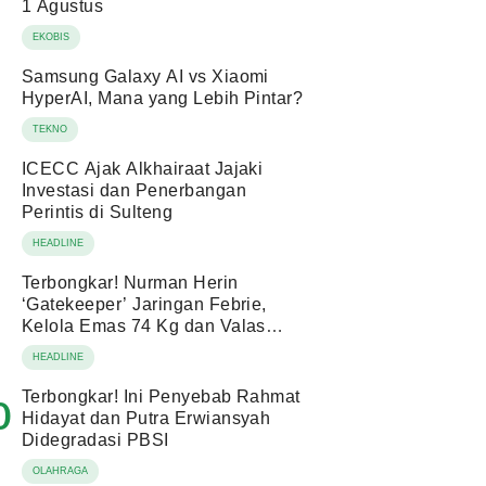
1 Agustus
EKOBIS
Samsung Galaxy AI vs Xiaomi
HyperAI, Mana yang Lebih Pintar?
TEKNO
ICECC Ajak Alkhairaat Jajaki
Investasi dan Penerbangan
Perintis di Sulteng
HEADLINE
Terbongkar! Nurman Herin
‘Gatekeeper’ Jaringan Febrie,
Kelola Emas 74 Kg dan Valas
Ratusan Miliar!
HEADLINE
Terbongkar! Ini Penyebab Rahmat
0
Hidayat dan Putra Erwiansyah
Didegradasi PBSI
OLAHRAGA