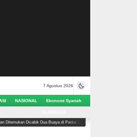
7 Agustus 2026
ASI
NASIONAL
Ekonomi Syariah
L
OLAHRAGA
Dicabik Dua Buaya di Pantai Lere Palu
Hilangnya 