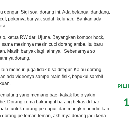
u dengan Sigi soal dorang ini. Ada belanga, dandang,
acul, pokonya banyak sudah keluhan. Bahkan ada
si.
elo, ketua RW dari Ujuna. Bayangkan kompor hock,
r, sama mesinnya mesin cuci dorang ambe. Itu baru
n. Masih banyak lagi lainnya. Sebenarnya so
uannya dorang.
in mencuri juga tidak bisa ditegur. Kalau dorang
kan ada videonya sampe main fisik, bapukul sambil
akuan.
PIL
a pemulung yang memang bae–kakak Ibelo yakin
1
be. Dorang cuma bakumpul barang bekas di luar
pake untuk dorang pe dapur, dan mungkin pendidikan
 dorang pe teman-teman, akhirnya dorang jadi kena