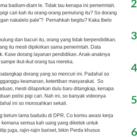
2
cuma badiam-diam le. Tidak tau kenapa ini pemerintah.
igi cari kah itu orang-orang pemulung itu? So dorang
angan nakalelo pale”? Pernahkah begitu? Kaka Ibelo
3
lung dan bacuri itu, orang yang tidak berpendidikan.
 yang itu mesti dipikirkan sama pemerintah. Data
ak. Kase dorang layanan pendidikan. Anak-anaknya
ampe ikut-ikut orang tua mereka.
4
a batangkap dorang yang so mencuri ini. Padahal so
ngganggu keamanan, ketertiban masyarakat. So
ik aduan, mesti dilaporkan dulu baru ditangkap, kenapa
5
uan polisi pigi cari. Nah ini, so banyak videonya
adahal ini so morosahkan sekali.
ng belum lama badudu di DPR. Co komiu awasi kerja
So kemana semua kah uang yang diketok untuk
6
ip juga, rajin-rajin bariset, bikin Perda khusus