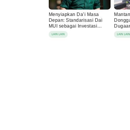
Menyiapkan Da’i Masa
Mantan
Depan: Standarisasi Dai
Dongga
MUI sebagai Investasi
Dugaan
Peradaban di Era Disrupsi
Tamba
LAIN LAIN
LAIN LAI
Digital