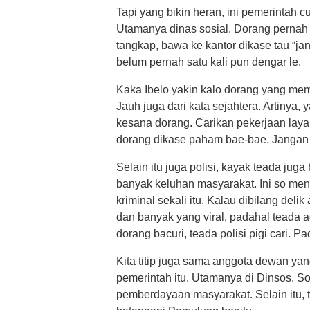
Tapi yang bikin heran, ini pemerintah 
Utamanya dinas sosial. Dorang pernah p
tangkap, bawa ke kantor dikase tau “j
belum pernah satu kali pun dengar le.
Kaka Ibelo yakin kalo dorang yang memu
Jauh juga dari kata sejahtera. Artinya,
kesana dorang. Carikan pekerjaan lay
dorang dikase paham bae-bae. Jangan s
Selain itu juga polisi, kayak teada jug
banyak keluhan masyarakat. Ini so me
kriminal sekali itu. Kalau dibilang del
dan banyak yang viral, padahal teada ad
dorang bacuri, teada polisi pigi cari. P
Kita titip juga sama anggota dewan ya
pemerintah itu. Utamanya di Dinsos. 
pemberdayaan masyarakat. Selain itu, tit