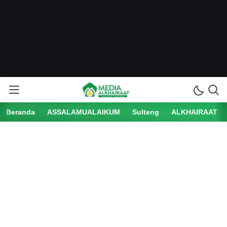
Beranda
ASSALAMUALAIKUM
Sulteng
ALKHAIRAAT