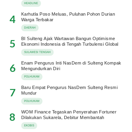
HEADLINE
Karhutla Poso Meluas, Puluhan Pohon Durian
4
Warga Terbakar
DAERAH
BI Sulteng Ajak Wartawan Bangun Optimisme
5
Ekonomi Indonesia di Tengah Turbulensi Global
SULAWESI TENGAH
Enam Pengurus Inti NasDem di Sulteng Kompak
6
Mengundurkan Diri
POLHUKAM
Baru Empat Pengurus NasDem Sulteng Resmi
7
Mundur
POLHUKAM
WOM Finance Tegaskan Penyerahan Fortuner
8
Dilakukan Sukarela, Debitur Membantah
EKOBIS