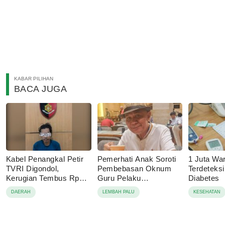
KABAR PILIHAN
BACA JUGA
Kabel Penangkal Petir
Pemerhati Anak Soroti
1 Juta Wa
TVRI Digondol,
Pembebasan Oknum
Terdeteks
Kerugian Tembus Rp80
Guru Pelaku
Diabetes
Juta
Pencabulan, Desak
DAERAH
LEMBAH PALU
KESEHATAN
Proses Hukum
Dilanjutkan