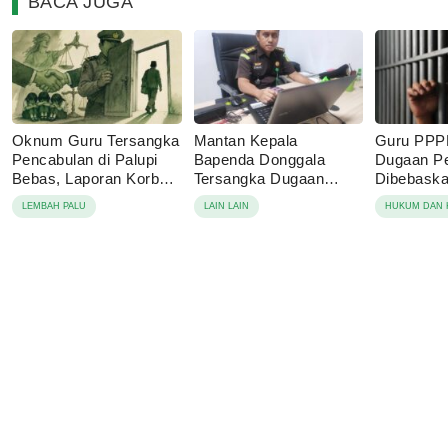
BACA JUGA
Oknum Guru Tersangka
Mantan Kepala
Guru PPP
Pencabulan di Palupi
Bapenda Donggala
Dugaan P
Bebas, Laporan Korban
Tersangka Dugaan
Dibebaskan
Berujung Damai
Korupsi Pajak Tambang
Sebut Lap
LEMBAH PALU
LAIN LAIN
HUKUM DAN 
Keluarga 