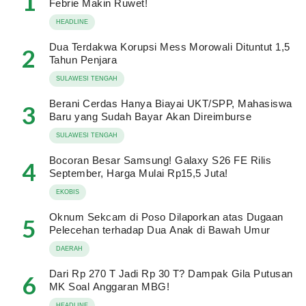
1
Febrie Makin Ruwet!
HEADLINE
Dua Terdakwa Korupsi Mess Morowali Dituntut 1,5
2
Tahun Penjara
SULAWESI TENGAH
Berani Cerdas Hanya Biayai UKT/SPP, Mahasiswa
3
Baru yang Sudah Bayar Akan Direimburse
SULAWESI TENGAH
Bocoran Besar Samsung! Galaxy S26 FE Rilis
4
September, Harga Mulai Rp15,5 Juta!
EKOBIS
Oknum Sekcam di Poso Dilaporkan atas Dugaan
5
Pelecehan terhadap Dua Anak di Bawah Umur
DAERAH
Dari Rp 270 T Jadi Rp 30 T? Dampak Gila Putusan
6
MK Soal Anggaran MBG!
HEADLINE