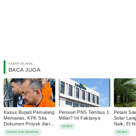
KABAR PILIHAN
BACA JUGA
Kasus Bupati Pemalang
Pensiun PNS Tembus 1
Petani Sawi
Memanas, KPK Sita
Miliar? Ini Faktanya
Solar Lan
Dokumen Proyek dari
Naik, El N
EKOBIS
15 Lokasi
Menganc
HUKUM DAN KRIMINAL
EKOBIS