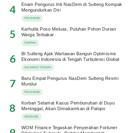
Enam Pengurus Inti NasDem di Sulteng Kompak
4
Mengundurkan Diri
POLHUKAM
Karhutla Poso Meluas, Puluhan Pohon Durian
5
Warga Terbakar
DAERAH
BI Sulteng Ajak Wartawan Bangun Optimisme
6
Ekonomi Indonesia di Tengah Turbulensi Global
SULAWESI TENGAH
Baru Empat Pengurus NasDem Sulteng Resmi
7
Mundur
POLHUKAM
Korban Selamat Kasus Pembunuhan di Duyu
8
Meninggal, Akan Dimakamkan di Palopo
HEADLINE
WOM Finance Tegaskan Penyerahan Fortuner
9