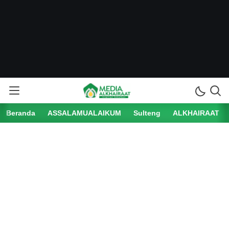
Beranda
ASSALAMUALAIKUM
Sulteng
ALKHAIRAAT